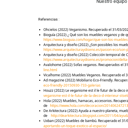
Nuestro equipo 
Referencias :
Ohcielos (2022) Veganismo. Recuperado el 31/03/20
Bioguía (2022) ¿ Qué son los muebles veganos y de 
https://www.bioguia.com/hogar/que-son-los-mueble
Arquitectura y diseño (2022) ¿Son possibles los mue
https://www.arquitecturaydiseno.es/pasion-eco/son
Arquitectura y diseño (2022) Colección temporal de 
https://www.arquitecturaydiseno.es/promocion/delta
Avalohome (2022) Sofas veganos. Rwcuperados el 3
lino.html
Vicalhome (2022) Muebles Veganos. Recuperado el 
Ad magazine (2022) Mobiliario Eco-Friendly. Recup
eco-friendly-20150930-733-galerias
Houzz (2022) Le veganisme est il le futur de la deco
veganisme-est-il-le-futur-de-la-deco-d-interieur-sts
Hola (2022) Muebles, hamacas, accesorios. Recuper
de
https://www.hola.com/decoracion/20140624721
De Arkitectura (2022) Ayuda a nuestro planeta, mueb
de
http://dearkitectura.blogspot.com/2011/04/ayu
Uxban (2022) Muebles de bambú. Recuperado el 31
aportando-un-toque-exotico-al-espacio/