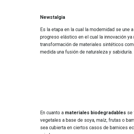
Newstalgia
Es la etapa en
la
cual
la
modernidad
se
une
progreso
elástico
en
el
cual
la
innovación
ya
transformación
de
materiales
sintéticos
com
medida
una
fusión
de
naturaleza
y
sabiduría
.
En cuanto a
materiales biodegradables
se 
vegetales a base de soya, maíz, frutas o bamb
sea cubierta en ciertos casos de barnices ecol