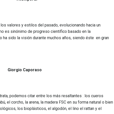
a
los
valores
y
estilos
del
pasado
,
evolucionando
hacia
un
no es
sinónimo
de
progreso
científico
basado
en
la
o
ha
sido
la
visión
durante
muchos
años
,
siendo
éste
en
gran
Giorgio Caporaso
trata, podemos citar entre los más resaltantes : los cueros
ú, el corcho, la arena, la madera FSC en su forma natural o bien
ógicos, los bioplásticos, el algodón, el lino el rattan y el