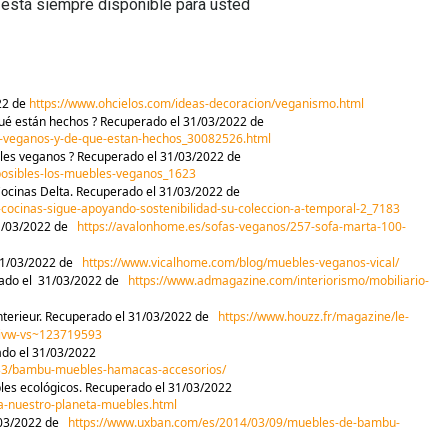
está siempre disponible para usted
22 de
https://www.ohcielos.com/ideas-decoracion/veganismo.html
qué están hechos ? Recuperado el 31/03/2022 de
s-veganos-y-de-que-estan-hechos_30082526.html
bles veganos ? Recuperado el 31/03/2022 de
-posibles-los-muebles-veganos_1623
Cocinas Delta. Recuperado el 31/03/2022 de
-cocinas-sigue-apoyando-sostenibilidad-su-coleccion-a-temporal-2_7183
1/03/2022 de
https://avalonhome.es/sofas-veganos/257-sofa-marta-100-
31/03/2022 de
https://www.vicalhome.com/blog/muebles-veganos-vical/
erado el 31/03/2022 de
https://www.admagazine.com/interiorismo/mobiliario-
 interieur. Recuperado el 31/03/2022 de
https://www.houzz.fr/magazine/le-
etivw-vs~123719593
ado el 31/03/2022
33/bambu-muebles-hamacas-accesorios/
les ecológicos. Recuperado el 31/03/2022
da-nuestro-planeta-muebles.html
/03/2022 de
https://www.uxban.com/es/2014/03/09/muebles-de-bambu-